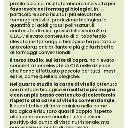
profilo acidico, risultato ancora una volta più
favorevole nei formaggi biologici.
In
particolare sono risultati più elevati nei
formaggi estivi di produzione biologica la
quantità di acidi grassi polinsaturi, il
contenuto di acidi grassi della serie n3 e i
CLA,. L’elevato contenuto di a-tocoferolo
rilevato nel formaggio biologico ha portato a
una colorazione brillante e più gialla rispetto
ai formaggi convenzionali.
Il
terzo studio, sul latte di capra
, ha rilevato
concentrazioni elevate di CLA nelle aziende
che hanno effettuato pascolo per tutti i mesi
estivi, come quelle biologiche.
Nel
quarto studio la carne di vitello
ottenuta
con metodo biologico
è risultata più magra
e con un più basso contenuto di colesterolo
rispetto alla carne di vitello convenzionale
.
Il quantitativo di ferro eminico nella carne
biologica è risultato quasi il doppio rispetto
alla carne convenzionale. Il che è assai
positivo dal punto di vista nutrizionale, ma
può essere un punto di debolezza